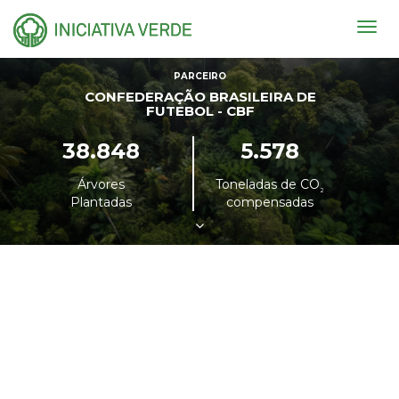
Togg
navig
PARCEIRO
CONFEDERAÇÃO BRASILEIRA DE
FUTEBOL - CBF
38.848
5.578
Árvores
Toneladas de CO
²
Plantadas
compensadas