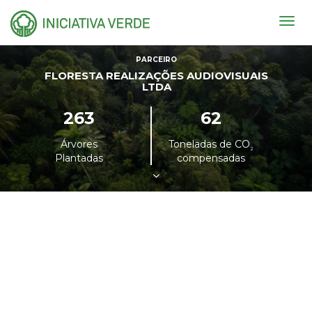
Togg
navig
PARCEIRO
FLORESTA REALIZAÇÕES AUDIOVISUAIS
LTDA
263
62
Árvores
Toneladas de CO
²
Plantadas
compensadas