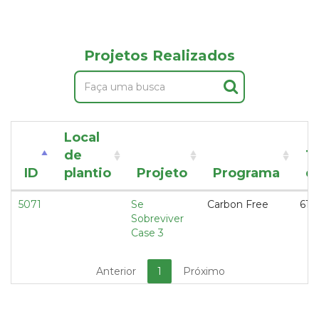
Projetos Realizados
Local
de
T
ID
plantio
Projeto
Programa
d
5071
Se
Carbon Free
61,5
Sobreviver
Case 3
Anterior
1
Próximo