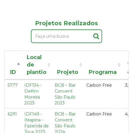
Projetos Realizados
Local
de
T
ID
plantio
Projeto
Programa
d
5777
IDF134 -
BCB – Bar
Carbon Free
3,3
Delfim
Convent
Moreira
São Paulo
2023
2023
6291
IDF149 -
BCB – Bar
Carbon Free
4,0
Itirapina -
Convent
Fazenda da
São Paulo
Toca 2023
,
2024