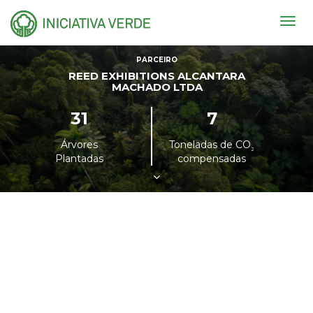
Togg
navig
PARCEIRO
REED EXHIBITIONS ALCANTARA
MACHADO LTDA
31
7
Árvores
Toneladas de CO
²
Plantadas
compensadas