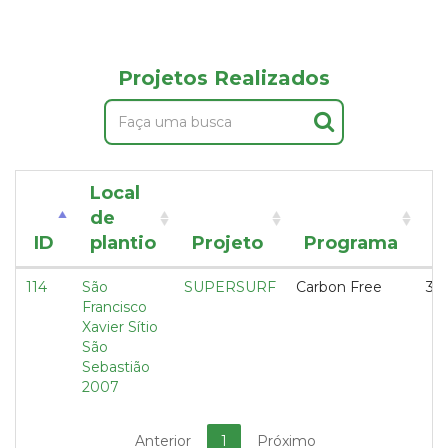
Projetos Realizados
Local
de
T
ID
plantio
Projeto
Programa
d
114
São
SUPERSURF
Carbon Free
36
Francisco
Xavier Sítio
São
Sebastião
2007
Anterior
1
Próximo