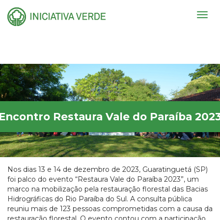
Togg
navig
Encontro Restaura Vale do Paraíba 202
Nos dias 13 e 14 de dezembro de 2023, Guaratinguetá (SP)
foi palco do evento “Restaura Vale do Paraíba 2023”, um
marco na mobilização pela restauração florestal das Bacias
Hidrográficas do Rio Paraíba do Sul. A consulta pública
reuniu mais de 123 pessoas comprometidas com a causa da
restauração florestal. O evento contou com a participação