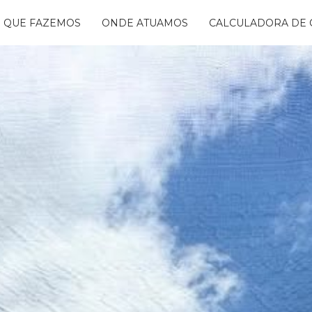
 QUE FAZEMOS
ONDE ATUAMOS
CALCULADORA DE 
NTANDO ÁGUAS
BON FREE
GO DA FLORESTA
S
OGRAMA
CENTES
TAURA RIBEIRA -
BIO
NTOS