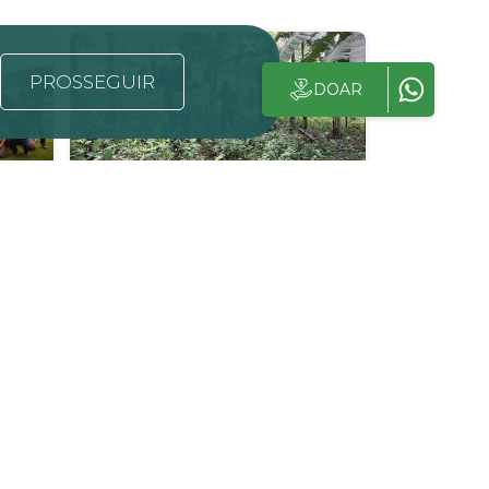
x
PROSSEGUIR
DOAR
Vaga aberta para
eiro
Analista Técnico