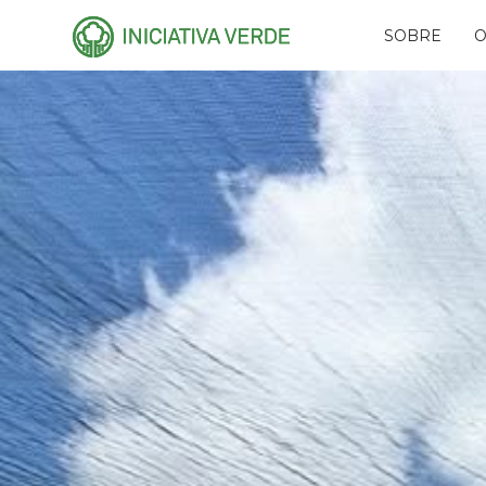
SOBRE
O
HISTÓRIA
PLA
EQUIPE
CAR
CONSELHOS
AMI
RECONHECIMENTO
PR
NAS
PARCEIROS
RES
REDES
FUN
EVE