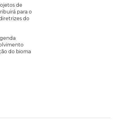
rojetos de
ibuirá para o
diretrizes do
 agenda
volvimento
ação do bioma