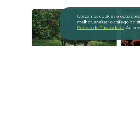
Utilizamos cookies e outras t
melhor, analisar o tráfego do 
Política de Privacidade
.
Ao con
O desafio climático
Inic
do Super El Niño e a
cel
força da restauração
mais
coletiva
árvo