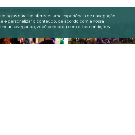
ecnologias para lhe oferecer uma experiência de navegação
site e personalizar o conteúdo, de acordo com a nossa
tinuar navegando, você concorda com estas condições.
iativa Verde
Iniciativa Verde
ebra 20 anos com
participa de prim
 de 5 milhões de
encontro de
res plan...
proponentes do
Prog...