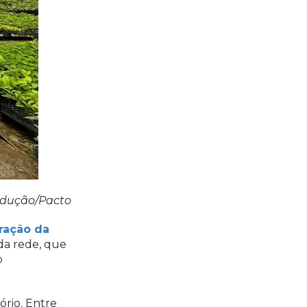
rodução/Pacto
ração da
 da rede, que
o
ório. Entre