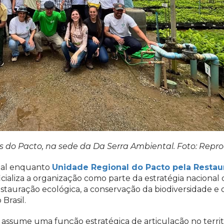
s do Pacto, na sede da Da Serra Ambiental. Foto: Rep
cial enquanto
Unidade Regional do Pacto pela Restau
icializa a organização como parte da estratégia nacional
tauração ecológica, a conservação da biodiversidade e 
Brasil.
de assume uma função estratégica de articulação no territ