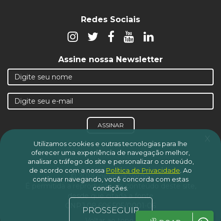
Redes Sociais
Assine nossa Newsletter
ASSINAR
x
Utilizamos cookies e outras tecnologias para lhe
oferecer uma experiência de navegação melhor,
analisar o tráfego do site e personalizar o conteúdo,
de acordo com a nossa
Política de Privacidade
.
Ao
© 2019 Iniciativa Verde.
continuar navegando, você concorda com estas
É permitida a reprodução do conteúdo deste site,
condições.
desde que citada a fonte
CNPJ 08.606.505/0001-06
PROSSEGUIR
Voltar ao topo