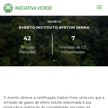
Togg
navig
PROJETO
EVENTO INSTITUTO AYRTON SENNA
42
7
Árvores
Toneladas de CO
²
Plantadas
compensadas
O evento obteve a certificação Carbon Free, uma vez que a
emissão de gases de efeito estufa relacionada à sua
produção e realização foi contabilizada, por meio da