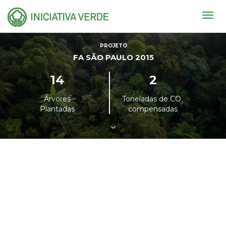
Togg
navig
PROJETO
FA SÃO PAULO 2015
14
2
Árvores
Toneladas de CO
²
Plantadas
compensadas