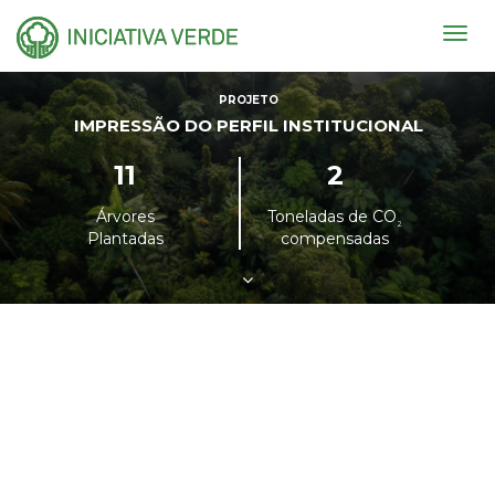
Togg
navig
PROJETO
IMPRESSÃO DO PERFIL INSTITUCIONAL
11
2
Árvores
Toneladas de CO
²
Plantadas
compensadas