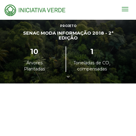
Togg
navig
PROJETO
SENAC MODA INFORMAÇÃO 2018 - 2ª
EDIÇÃO
10
1
Árvores
Toneladas de CO
²
Plantadas
compensadas