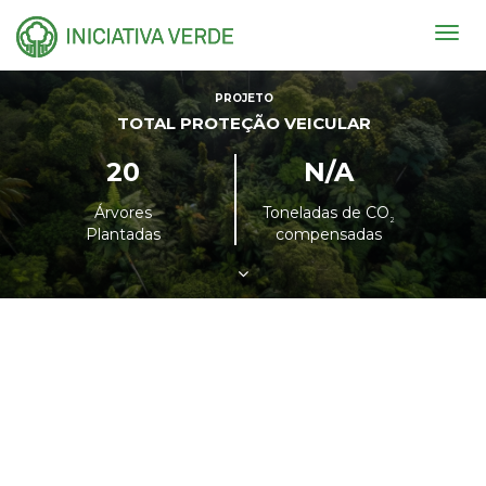
Togg
navig
PROJETO
TOTAL PROTEÇÃO VEICULAR
20
N/A
Árvores
Toneladas de CO
²
Plantadas
compensadas