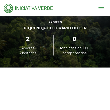
Togg
navig
PROJETO
PIQUENIQUE LITERÁRIO DO LER
2
0
Árvores
Toneladas de CO
²
Plantadas
compensadas