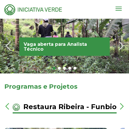
Togg
navig
Vaga aberta para Analista
Técnico
Programas e Projetos
Restaura Ribeira - Funbio