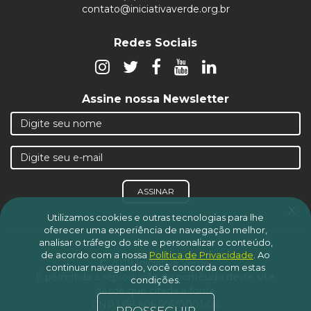
contato@iniciativaverde.org.br
Redes Sociais
Assine nossa Newsletter
ASSINAR
x
Utilizamos cookies e outras tecnologias para lhe
oferecer uma experiência de navegação melhor,
analisar o tráfego do site e personalizar o conteúdo,
de acordo com a nossa
Política de Privacidade
.
Ao
© 2019 Iniciativa Verde.
continuar navegando, você concorda com estas
É permitida a reprodução do conteúdo deste site,
condições.
desde que citada a fonte
CNPJ 08.606.505/0001-06