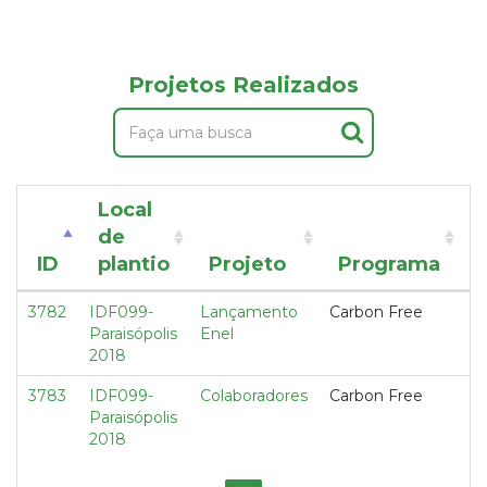
Projetos Realizados
Local
de
ID
plantio
Projeto
Programa
3782
IDF099-
Lançamento
Carbon Free
1,
Paraisópolis
Enel
2018
3783
IDF099-
Colaboradores
Carbon Free
1,
Paraisópolis
2018