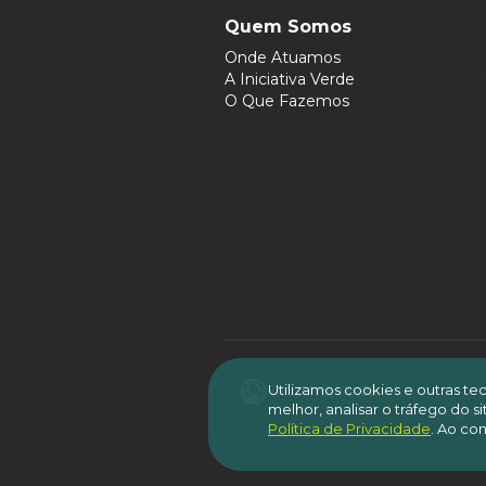
Quem Somos
Onde Atuamos
A Iniciativa Verde
O Que Fazemos
Utilizamos cookies e outras t
melhor, analisar o tráfego do 
É per
Política de Privacidade
.
Ao con