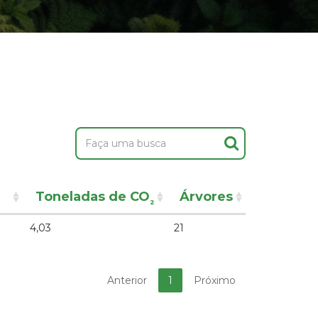
Toneladas de CO
Árvores
²
4,03
21
Anterior
1
Próximo