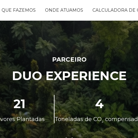
 QUE FAZEMOS
ONDE ATUAMOS
CALCULADORA DE 
NTANDO ÁGUAS
BON FREE
GO DA FLORESTA
S
OGRAMA
CENTES
PARCEIRO
TAURA RIBEIRA -
DUO EXPERIENCE
BIO
NTOS
21
4
rvores Plantadas
Toneladas de CO
compensad
²