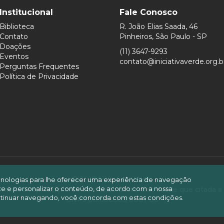
Institucional
Fale Conosco
Biblioteca
R. João Elias Saada, 46
Contato
Pinheiros, São Paulo - SP
Doações
(11) 3647-9293
Eventos
contato@iniciativaverde.org.b
Perguntas Frequentes
Política de Privacidade
© 2019 Iniciativa Verde.
ecnologias para lhe oferecer uma experiência de navegação
site e personalizar o conteúdo, de acordo com a nossa
mitida a reprodução do conteúdo deste site, desde que citada a
tinuar navegando, você concorda com estas condições.
CNPJ 08.606.505/0001-06