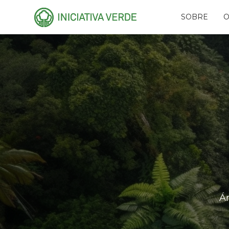
SOBRE
O
HISTÓRIA
PLA
EQUIPE
CAR
CONSELHOS
AMI
RECONHECIMENTO
PR
NAS
PARCEIROS
RES
REDES
FUN
EVE
Á