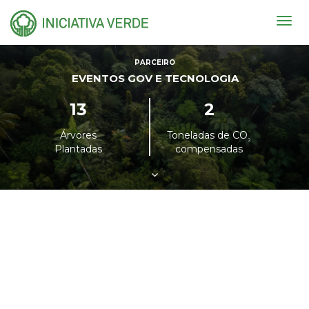
Togg
navig
PARCEIRO
EVENTOS GOV E TECNOLOGIA
13
2
Árvores
Toneladas de CO
²
Plantadas
compensadas