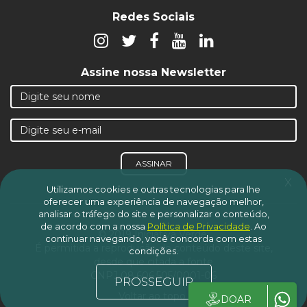
Redes Sociais
Assine nossa Newsletter
ASSINAR
x
Utilizamos cookies e outras tecnologias para lhe
oferecer uma experiência de navegação melhor,
analisar o tráfego do site e personalizar o conteúdo,
de acordo com a nossa
Política de Privacidade
.
Ao
© 2019 Iniciativa Verde.
continuar navegando, você concorda com estas
É permitida a reprodução do conteúdo deste site,
condições.
desde que citada a fonte
CNPJ 08.606.505/0001-06
PROSSEGUIR
Voltar ao topo
DOAR