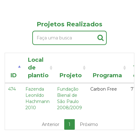
Projetos Realizados
Local
de
T
ID
plantio
Projeto
Programa
d
474
Fazenda
Fundação
Carbon Free
71,2
Leonildo
Bienal de
Hachmann
São Paulo
2010
2008/2009
Anterior
1
Próximo