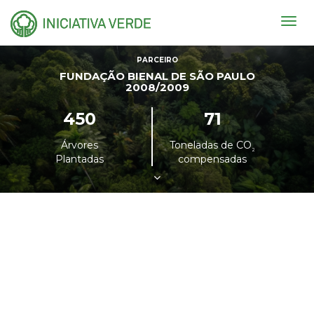
Togg
navig
PARCEIRO
FUNDAÇÃO BIENAL DE SÃO PAULO
2008/2009
450
71
Árvores
Toneladas de CO
²
Plantadas
compensadas