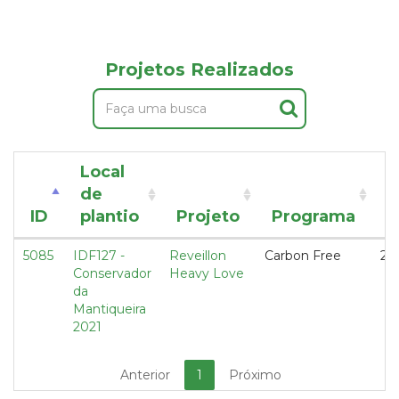
Projetos Realizados
Local
de
T
ID
plantio
Projeto
Programa
d
5085
IDF127 -
Reveillon
Carbon Free
20
Conservador
Heavy Love
da
Mantiqueira
2021
Anterior
1
Próximo