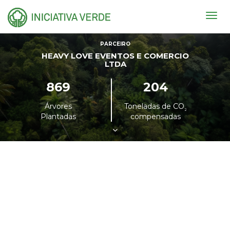
Togg
navig
PARCEIRO
HEAVY LOVE EVENTOS E COMERCIO
LTDA
869
204
Árvores
Toneladas de CO
²
Plantadas
compensadas