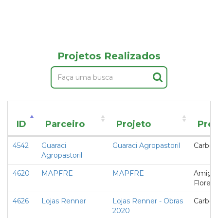
Projetos Realizados
ID
Parceiro
Projeto
Pro
4542
Guaraci
Guaraci Agropastoril
Carbon
Agropastoril
4620
MAPFRE
MAPFRE
Amigo
Florest
4626
Lojas Renner
Lojas Renner - Obras
Carbon
2020