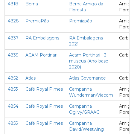
4818
Berna
Berna Amigo da
Amigo
Floresta
Florest
4828
PremiaPão
Premiapão
Amigo
Florest
4837
RA Embalagens
RA Embalagens
Carbon
2021
4839
ACAM Portinari
Acam Portinari - 3
Carbon
museus (Ano-base
2020)
4852
Atlas
Atlas Governance
Carbon
4853
Café Royal Filmes
Campanha
Amigo
Wunderman/Viacom
Florest
4854
Café Royal Filmes
Campanha
Amigo
Ogilvy/GRAAC
Florest
4855
Café Royal Filmes
Campanha
Amigo
David/Westwing
Florest