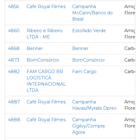
4856
Café Royal Filmes
Campanha
Amigo
McCann/Banco do
Florest
Brasil
4860
Ribeiro e Ribeiro
Estofado Verde
Amigo
LTDA - ME
Florest
4868
Benner
Benner
Carbon
4873
BomConsórcio
BomConsórcio
Carbon
4882
FAM CARGO BR
Fam Cargo
Carbon
LOGÍSTICA
INTERNACIONAL
LTDA
4887
Café Royal Filmes
Campanha
Amigo
Havas/Myralis Dprev
Florest
4888
Café Royal Filmes
Campanha
Amigo
Ogilvy/Compra
Florest
Agora