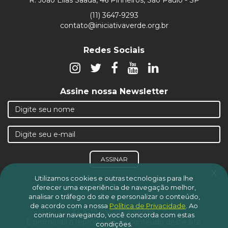
(11) 3647-9293
contato@iniciativaverde.org.br
Redes Sociais
Assine nossa Newsletter
ASSINAR
x
Utilizamos cookies e outras tecnologias para lhe
oferecer uma experiência de navegação melhor,
analisar o tráfego do site e personalizar o conteúdo,
de acordo com a nossa
Política de Privacidade
.
Ao
© 2019 Iniciativa Verde.
continuar navegando, você concorda com estas
É permitida a reprodução do conteúdo deste site,
condições.