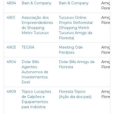
4894
Bain & Company
Bain & Company
Amigo
Florest
4901
Associação dos
Tucuruvi Online:
Amigo
Empreendedores
Projeto Reflorestar
Florest
do Shopping
(Shopping Metrô
Metro Tucuruvi
Tucuruvi Amigo da
Floresta)
4903
TEGRA
Meeting Ode
Amigo
Perdizes
Florest
4904
Dolar Bills
Dolar Bills Amigo da
Amigo
Agentes
Floresta
Florest
Autonomos de
Investimentos
Eireli
4909
Tópico Locações
Floresta Tópico
Amigo
de Galpões e
(Ação dia dos pais)
Florest
Equipamentos
para Indústria