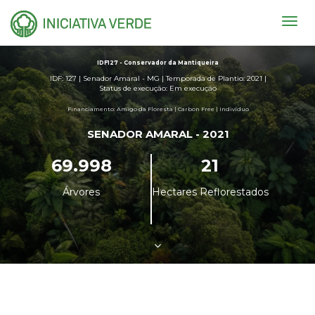
Togg
navig
IDF127 - Conservador da Mantiqueira
IDF: 127 | Senador Amaral - MG | Temporada de Plantio: 2021 |
Status de execução: Em execução
Financiamento: Amigo da Floresta | Carbon Free | Indivíduo
SENADOR AMARAL - 2021
69.998
21
Árvores
Hectares Reflorestados