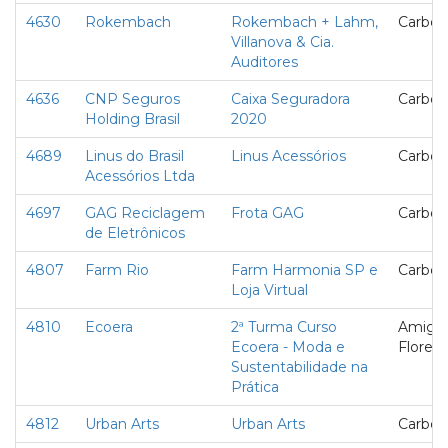
4630
Rokembach
Rokembach + Lahm,
Carbon
Villanova & Cia.
Auditores
4636
CNP Seguros
Caixa Seguradora
Carbon
Holding Brasil
2020
4689
Linus do Brasil
Linus Acessórios
Carbon
Acessórios Ltda
4697
GAG Reciclagem
Frota GAG
Carbon
de Eletrônicos
4807
Farm Rio
Farm Harmonia SP e
Carbon
Loja Virtual
4810
Ecoera
2ª Turma Curso
Amigo
Ecoera - Moda e
Florest
Sustentabilidade na
Prática
4812
Urban Arts
Urban Arts
Carbon