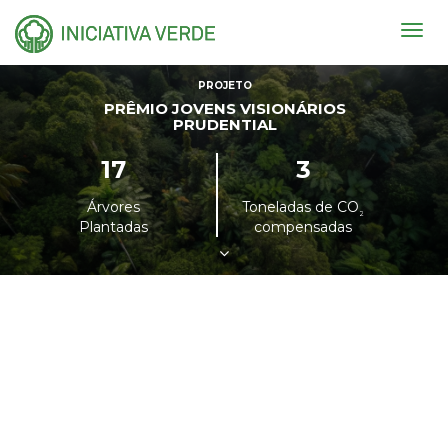
Togg
navig
PROJETO
PRÊMIO JOVENS VISIONÁRIOS
PRUDENTIAL
17
3
Árvores
Toneladas de CO
²
Plantadas
compensadas