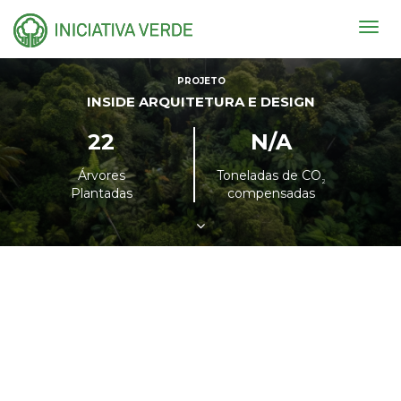
Togg
navig
PROJETO
INSIDE ARQUITETURA E DESIGN
22
N/A
Árvores
Toneladas de CO
²
Plantadas
compensadas