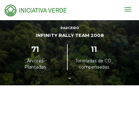
Togg
navig
PARCEIRO
INFINITY RALLY TEAM 2008
71
11
Árvores
Toneladas de CO
²
Plantadas
compensadas