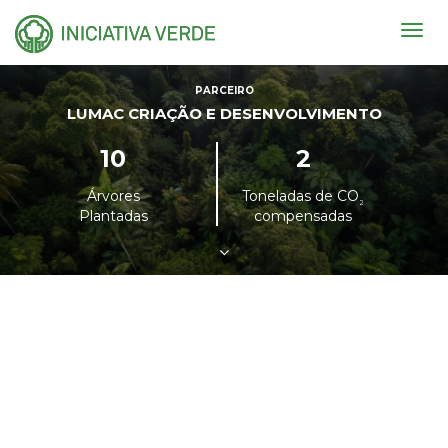
Togg
navig
PARCEIRO
LUMAC CRIAÇÃO E DESENVOLVIMENTO
10
2
Árvores
Toneladas de CO
²
Plantadas
compensadas