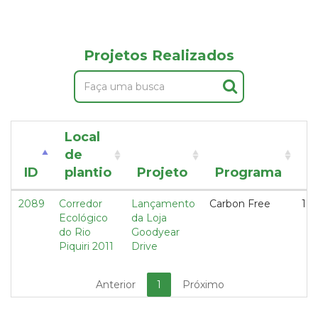
Projetos Realizados
Local
de
T
ID
plantio
Projeto
Programa
d
2089
Corredor
Lançamento
Carbon Free
1,5
Ecológico
da Loja
do Rio
Goodyear
Piquiri 2011
Drive
Anterior
1
Próximo