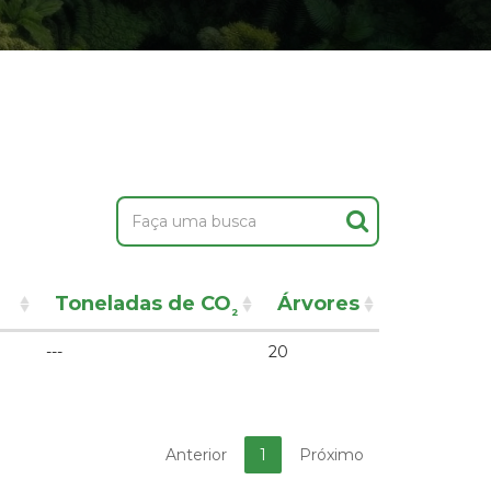
Toneladas de CO
Árvores
²
---
20
Anterior
1
Próximo