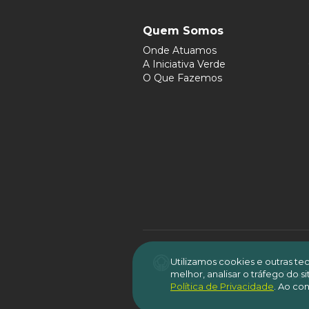
Quem Somos
Onde Atuamos
A Iniciativa Verde
O Que Fazemos
Utilizamos cookies e outras t
melhor, analisar o tráfego do 
É per
Política de Privacidade
.
Ao con