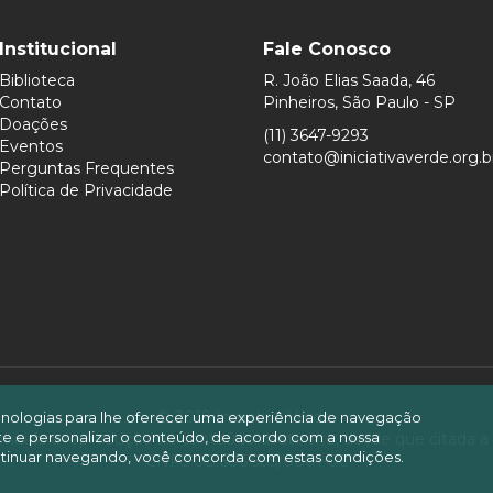
Institucional
Fale Conosco
Biblioteca
R. João Elias Saada, 46
Contato
Pinheiros, São Paulo - SP
Doações
(11) 3647-9293
Eventos
contato@iniciativaverde.org.b
Perguntas Frequentes
Política de Privacidade
© 2019 Iniciativa Verde.
ecnologias para lhe oferecer uma experiência de navegação
site e personalizar o conteúdo, de acordo com a nossa
mitida a reprodução do conteúdo deste site, desde que citada a
tinuar navegando, você concorda com estas condições.
CNPJ 08.606.505/0001-06