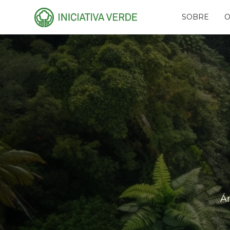
SOBRE
O
HISTÓRIA
PLA
EQUIPE
CAR
CONSELHOS
AMI
RECONHECIMENTO
PR
NAS
PARCEIROS
RES
REDES
FUN
EVE
Á