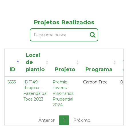
Projetos Realizados
Local
de
T
ID
plantio
Projeto
Programa
d
6553
IDF149 -
Premio
Carbon Free
0,5
Itirapina -
Jovens
Fazenda da
Visionários
Toca 2023
Prudential
2024
Anterior
1
Próximo