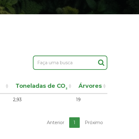
Toneladas de CO
Árvores
²
2,93
19
Anterior
1
Próximo