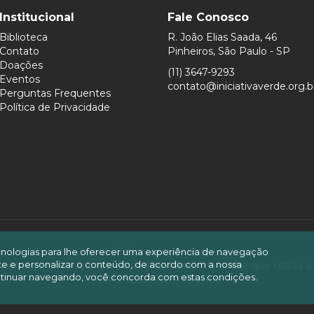
Institucional
Fale Conosco
Biblioteca
R. João Elias Saada, 46
Contato
Pinheiros, São Paulo - SP
Doações
(11) 3647-9293
Eventos
contato@iniciativaverde.org.b
Perguntas Frequentes
Política de Privacidade
© 2019 Iniciativa Verde.
ecnologias para lhe oferecer uma experiência de navegação
site e personalizar o conteúdo, de acordo com a nossa
mitida a reprodução do conteúdo deste site, desde que citada a
tinuar navegando, você concorda com estas condições.
CNPJ 08.606.505/0001-06