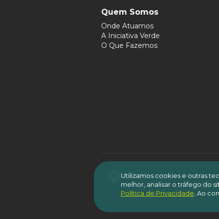
Quem Somos
Onde Atuamos
A Iniciativa Verde
O Que Fazemos
Utilizamos cookies e outras t
melhor, analisar o tráfego do 
É per
Política de Privacidade
.
Ao con