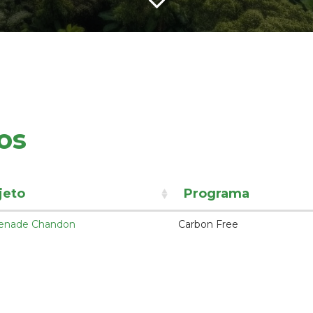
os
jeto
Programa
enade Chandon
Carbon Free