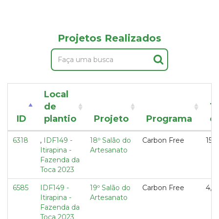
Projetos Realizados
Local
de
T
ID
plantio
Projeto
Programa
d
6318
,
IDF149 -
18º Salão do
Carbon Free
15,6
Itirapina -
Artesanato
Fazenda da
Toca 2023
6585
IDF149 -
19º Salão do
Carbon Free
4,6
Itirapina -
Artesanato
Fazenda da
Toca 2023