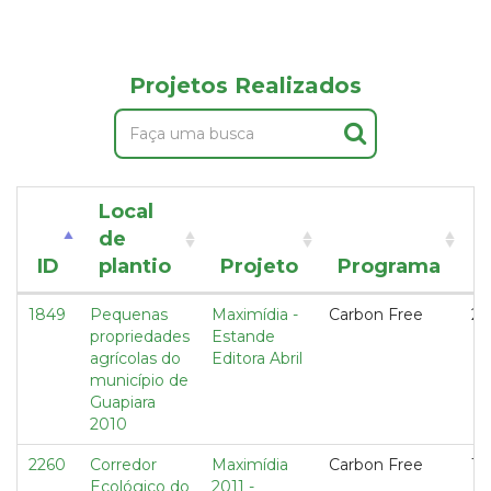
Projetos Realizados
Local
de
ID
plantio
Projeto
Programa
1849
Pequenas
Maximídia -
Carbon Free
2,
propriedades
Estande
agrícolas do
Editora Abril
município de
Guapiara
2010
2260
Corredor
Maximídia
Carbon Free
1,
Ecológico do
2011 -