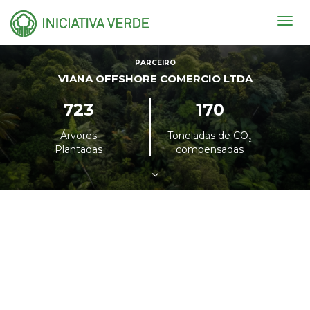
Togg
navig
PARCEIRO
VIANA OFFSHORE COMERCIO LTDA
723
170
Árvores
Toneladas de CO
²
Plantadas
compensadas