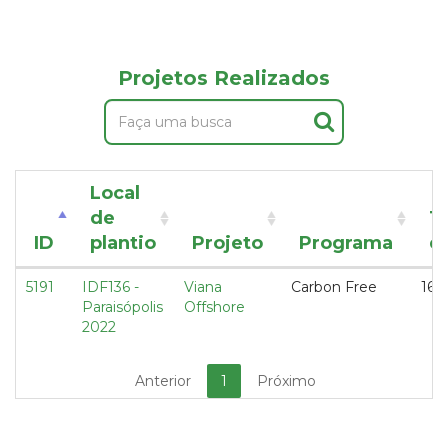
Projetos Realizados
Local
de
T
ID
plantio
Projeto
Programa
d
5191
IDF136 -
Viana
Carbon Free
169,
Paraisópolis
Offshore
2022
Anterior
1
Próximo