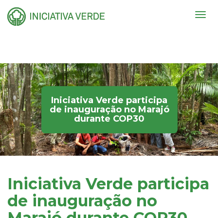
Togg
navig
Iniciativa Verde participa
de inauguração no Marajó
durante COP30
Iniciativa Verde participa
de inauguração no
Marajó durante COP30