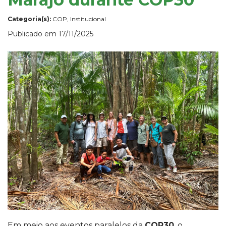
Categoria(s):
COP, Institucional
Publicado em 17/11/2025
Em meio aos eventos paralelos da
COP30
, o