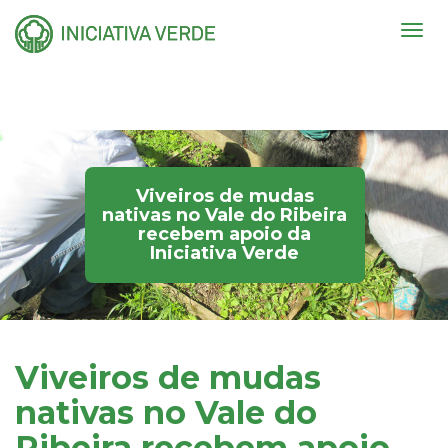
Togg
navig
Viveiros de mudas
nativas no Vale do Ribeira
recebem apoio da
Iniciativa Verde
Viveiros de mudas
nativas no Vale do
Ribeira recebem apoio