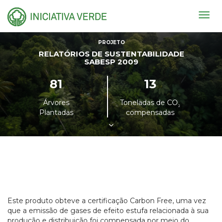
Togg
navig
PROJETO
RELATÓRIOS DE SUSTENTABILIDADE
SABESP 2009
81
13
Árvores
Toneladas de CO
²
Plantadas
compensadas
Este produto obteve a certificação Carbon Free, uma vez
que a emissão de gases de efeito estufa relacionada à sua
produção e distribuição foi compensada por meio do