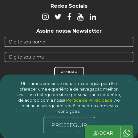
Redes Sociais
Assine nossa Newsletter
ASSINAR
x
Utilizamos cookies e outras tecnologias para lhe
oferecer uma experiência de navegação melhor,
analisar o tráfego do site e personalizar o conteúdo,
de acordo com a nossa
Política de Privacidade
.
Ao
© 2019 Iniciativa Verde.
continuar navegando, você concorda com estas
É permitida a reprodução do conteúdo deste site,
condições.
desde que citada a fonte
CNPJ 08.606.505/0001-06
PROSSEGUIR
Voltar ao topo
DOAR