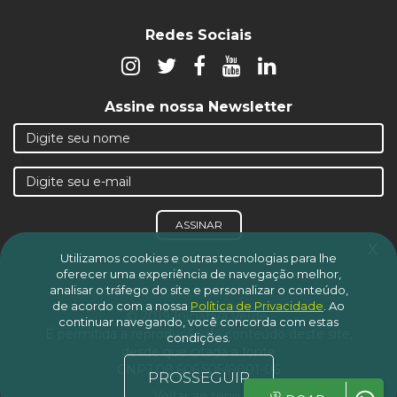
Redes Sociais
Assine nossa Newsletter
ASSINAR
x
Utilizamos cookies e outras tecnologias para lhe
oferecer uma experiência de navegação melhor,
analisar o tráfego do site e personalizar o conteúdo,
de acordo com a nossa
Política de Privacidade
.
Ao
© 2019 Iniciativa Verde.
continuar navegando, você concorda com estas
É permitida a reprodução do conteúdo deste site,
condições.
desde que citada a fonte
CNPJ 08.606.505/0001-06
PROSSEGUIR
Voltar ao topo