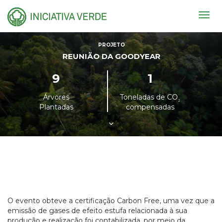
Togg
navig
PROJETO
REUNIÃO DA GOODYEAR
9
1
Árvores
Toneladas de CO
²
Plantadas
compensadas
O evento obteve a certificação Carbon Free, uma vez que a
emissão de gases de efeito estufa relacionada à sua
produção e realização foi contabilizada, por meio da