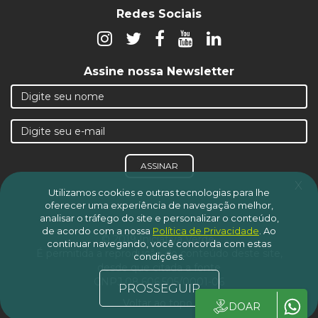
Redes Sociais
Assine nossa Newsletter
ASSINAR
x
Utilizamos cookies e outras tecnologias para lhe
oferecer uma experiência de navegação melhor,
analisar o tráfego do site e personalizar o conteúdo,
de acordo com a nossa
Política de Privacidade
.
Ao
© 2019 Iniciativa Verde.
continuar navegando, você concorda com estas
É permitida a reprodução do conteúdo deste site,
condições.
desde que citada a fonte
CNPJ 08.606.505/0001-06
PROSSEGUIR
Voltar ao topo
DOAR