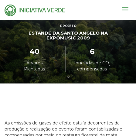
Togg
navig
PROJETO
ESTANDE DA SANTO ANGELO NA
EXPOMUSIC 2009
40
6
Árvores
Toneladas de CO
²
Plantadas
compensadas
As emissões de gases de efeito estufa decorrentes da
produção e realização do evento foram contabilizadas e
compensadas por meio do restauro florestal da mata