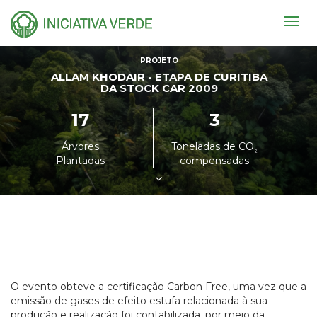
Togg
navig
PROJETO
ALLAM KHODAIR - ETAPA DE CURITIBA
DA STOCK CAR 2009
17
3
Árvores
Toneladas de CO
²
Plantadas
compensadas
O evento obteve a certificação Carbon Free, uma vez que a
emissão de gases de efeito estufa relacionada à sua
produção e realização foi contabilizada, por meio da