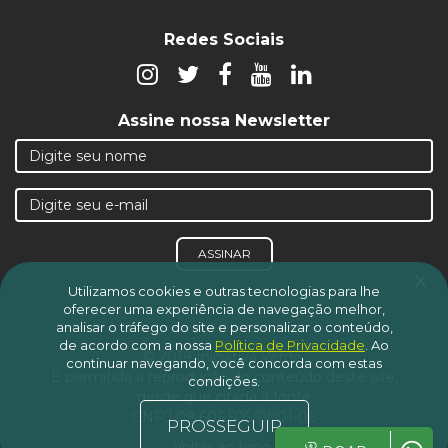
Redes Sociais
Assine nossa Newsletter
ASSINAR
x
Utilizamos cookies e outras tecnologias para lhe
oferecer uma experiência de navegação melhor,
analisar o tráfego do site e personalizar o conteúdo,
de acordo com a nossa
Política de Privacidade
.
Ao
© 2019 Iniciativa Verde.
continuar navegando, você concorda com estas
É permitida a reprodução do conteúdo deste site,
condições.
desde que citada a fonte
CNPJ 08.606.505/0001-06
PROSSEGUIR
Voltar ao topo