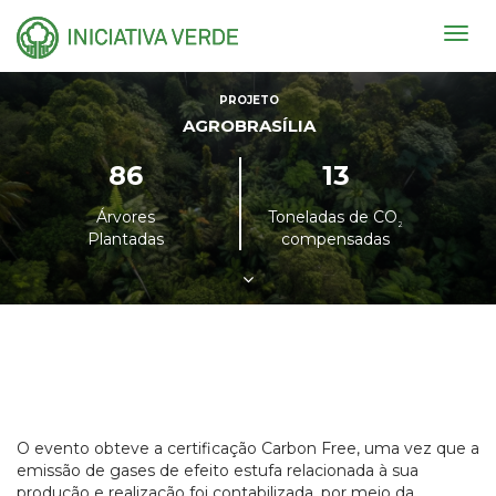
Togg
navig
PROJETO
AGROBRASÍLIA
86
13
Árvores
Toneladas de CO
²
Plantadas
compensadas
O evento obteve a certificação Carbon Free, uma vez que a
emissão de gases de efeito estufa relacionada à sua
produção e realização foi contabilizada, por meio da