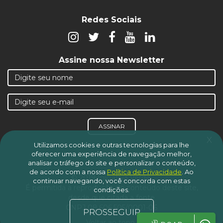
Redes Sociais
Assine nossa Newsletter
ASSINAR
x
Utilizamos cookies e outras tecnologias para lhe
oferecer uma experiência de navegação melhor,
analisar o tráfego do site e personalizar o conteúdo,
de acordo com a nossa
Política de Privacidade
.
Ao
© 2019 Iniciativa Verde.
continuar navegando, você concorda com estas
É permitida a reprodução do conteúdo deste site,
condições.
desde que citada a fonte
CNPJ 08.606.505/0001-06
PROSSEGUIR
Voltar ao topo