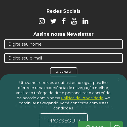
Redes Sociais
Assine nossa Newsletter
ASSINAR
x
Utilizamos cookies e outras tecnologias para lhe
oferecer uma experiência de navegação melhor,
analisar o tráfego do site e personalizar o conteúdo,
de acordo com a nossa
Política de Privacidade
.
Ao
© 2019 Iniciativa Verde.
continuar navegando, você concorda com estas
É permitida a reprodução do conteúdo deste site,
condições.
desde que citada a fonte
CNPJ 08.606.505/0001-06
PROSSEGUIR
Voltar ao topo