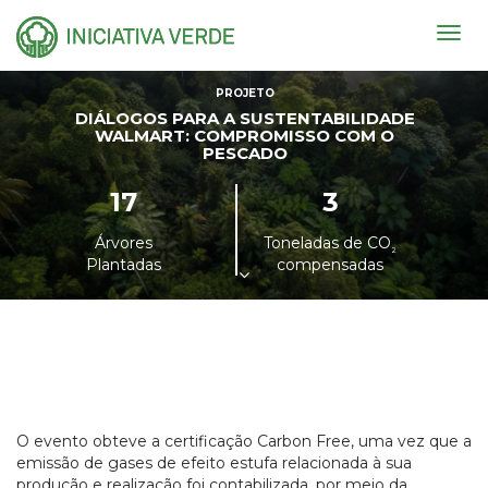
Togg
navig
PROJETO
DIÁLOGOS PARA A SUSTENTABILIDADE
WALMART: COMPROMISSO COM O
PESCADO
17
3
Árvores
Toneladas de CO
²
Plantadas
compensadas
O evento obteve a certificação Carbon Free, uma vez que a
emissão de gases de efeito estufa relacionada à sua
produção e realização foi contabilizada, por meio da