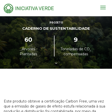
Togg
navig
PROJETO
CADERNO DE SUSTENTABILIDADE
60
9
Árvores
Toneladas de CO
²
Plantadas
compensadas
Este produto obteve a certificação Carbon Free, uma vez
que a emissão de gases de efeito estufa relacionada à sua
produção e distribuição foi contabilizada, por meio da