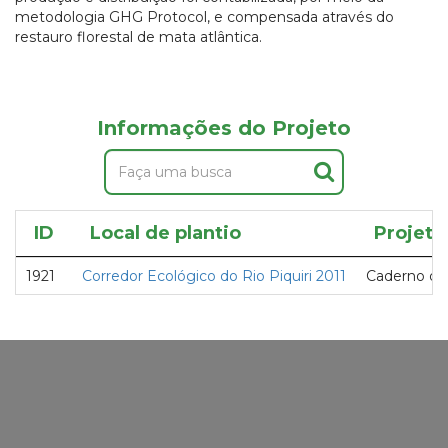
metodologia GHG Protocol, e compensada através do
restauro florestal de mata atlântica.
Informações do Projeto
ID
Local de plantio
Projeto
1921
Corredor Ecológico do Rio Piquiri 2011
Caderno de 