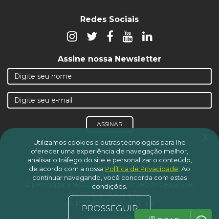
Redes Sociais
Assine nossa Newsletter
ASSINAR
x
Utilizamos cookies e outras tecnologias para lhe
oferecer uma experiência de navegação melhor,
analisar o tráfego do site e personalizar o conteúdo,
de acordo com a nossa
Política de Privacidade
.
Ao
© 2019 Iniciativa Verde.
continuar navegando, você concorda com estas
É permitida a reprodução do conteúdo deste site,
condições.
desde que citada a fonte
CNPJ 08.606.505/0001-06
PROSSEGUIR
Voltar ao topo