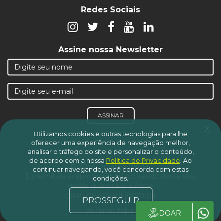
Redes Sociais
Assine nossa Newsletter
ASSINAR
x
Utilizamos cookies e outras tecnologias para lhe
oferecer uma experiência de navegação melhor,
analisar o tráfego do site e personalizar o conteúdo,
de acordo com a nossa
Política de Privacidade
.
Ao
© 2019 Iniciativa Verde.
continuar navegando, você concorda com estas
É permitida a reprodução do conteúdo deste site,
condições.
desde que citada a fonte
CNPJ 08.606.505/0001-06
PROSSEGUIR
Voltar ao topo
DOAR