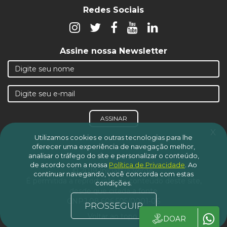
Redes Sociais
Assine nossa Newsletter
ASSINAR
x
Utilizamos cookies e outras tecnologias para lhe
oferecer uma experiência de navegação melhor,
analisar o tráfego do site e personalizar o conteúdo,
de acordo com a nossa
Política de Privacidade
.
Ao
© 2019 Iniciativa Verde.
continuar navegando, você concorda com estas
É permitida a reprodução do conteúdo deste site,
condições.
desde que citada a fonte
CNPJ 08.606.505/0001-06
PROSSEGUIR
Voltar ao topo
DOAR