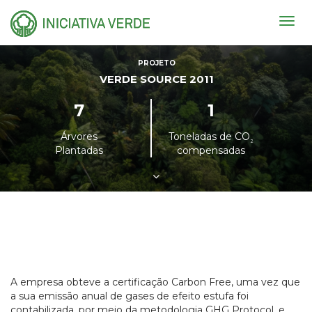
Togg
navig
PROJETO
VERDE SOURCE 2011
7
1
Árvores
Toneladas de CO
²
Plantadas
compensadas
A empresa obteve a certificação Carbon Free, uma vez que
a sua emissão anual de gases de efeito estufa foi
contabilizada, por meio da metodologia GHG Protocol, e