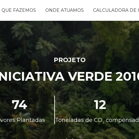
 QUE FAZEMOS
ONDE ATUAMOS
CALCULADORA DE 
NTANDO ÁGUAS
BON FREE
GO DA FLORESTA
S
OGRAMA
CENTES
PROJETO
TAURA RIBEIRA -
INICIATIVA VERDE 201
BIO
NTOS
74
12
rvores Plantadas
Toneladas de CO
compensad
²