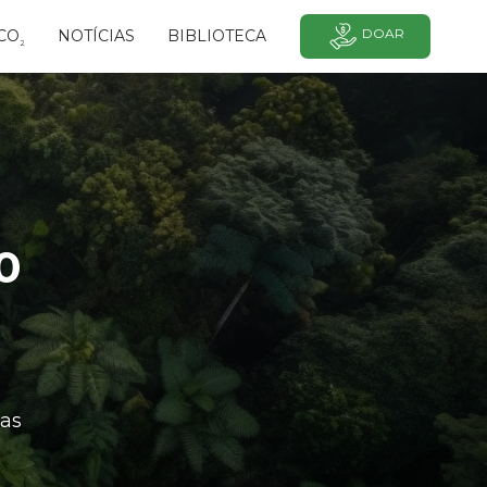
DOAR
CO
NOTÍCIAS
BIBLIOTECA
²
0
as