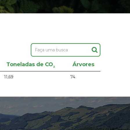
Toneladas de CO
Árvores
²
11,69
74