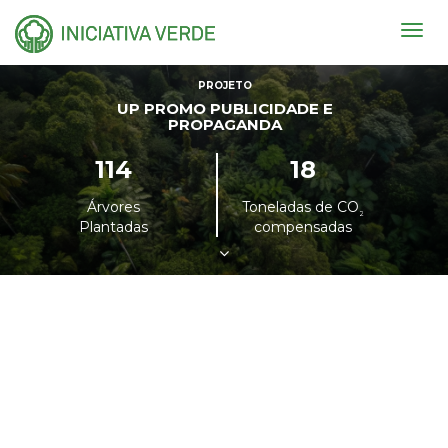
Togg
navig
PROJETO
UP PROMO PUBLICIDADE E
PROPAGANDA
114
18
Árvores
Toneladas de CO
²
Plantadas
compensadas