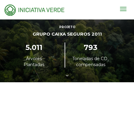
Togg
navig
PROJETO
GRUPO CAIXA SEGUROS 2011
5.011
793
Árvores
Toneladas de CO
²
Plantadas
compensadas