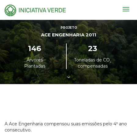
Togg
navig
PROJETO
ACE ENGENHARIA 2011
146
23
Árvores
Toneladas de CO
²
Plantadas
compensadas
A Ace Engenharia compensou suas emissões pelo 4º ano
consecutivo.