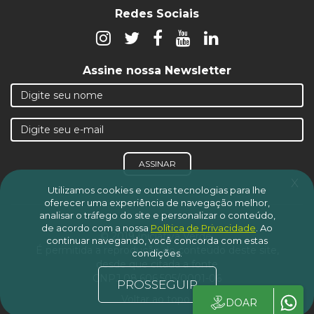
Redes Sociais
Assine nossa Newsletter
ASSINAR
x
Utilizamos cookies e outras tecnologias para lhe
oferecer uma experiência de navegação melhor,
analisar o tráfego do site e personalizar o conteúdo,
de acordo com a nossa
Política de Privacidade
.
Ao
© 2019 Iniciativa Verde.
continuar navegando, você concorda com estas
É permitida a reprodução do conteúdo deste site,
condições.
desde que citada a fonte
CNPJ 08.606.505/0001-06
PROSSEGUIR
Voltar ao topo
DOAR