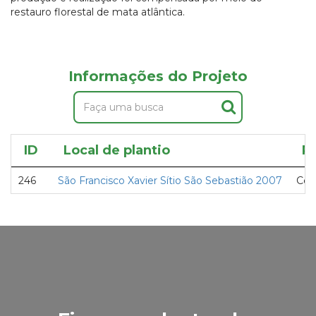
restauro florestal de mata atlântica.
Informações do Projeto
ID
Local de plantio
P
246
São Francisco Xavier Sítio São Sebastião 2007
Con