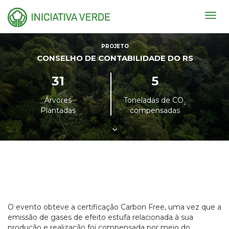
Togg
navig
PROJETO
CONSELHO DE CONTABILIDADE DO RS
31
5
Árvores
Toneladas de CO
²
Plantadas
compensadas
O evento obteve a certificação Carbon Free, uma vez que a
emissão de gases de efeito estufa relacionada à sua
produção e realização foi compensada por meio do