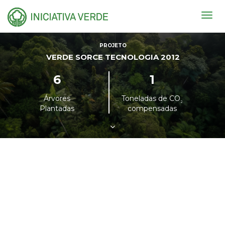
Togg
navig
PROJETO
VERDE SORCE TECNOLOGIA 2012
6
1
Árvores
Toneladas de CO
²
Plantadas
compensadas