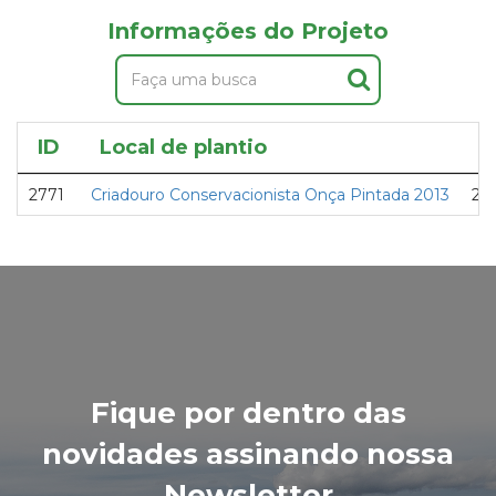
Informações do Projeto
ID
Local de plantio
P
2771
Criadouro Conservacionista Onça Pintada 2013
23ª
Fique por dentro das
novidades assinando nossa
Newsletter