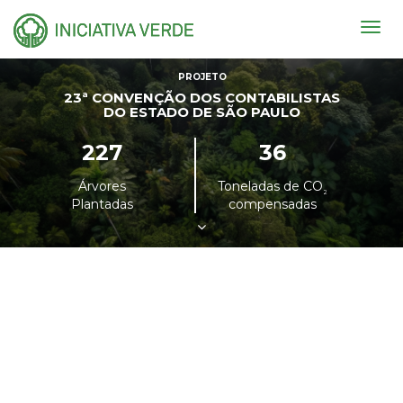
Togg
navig
PROJETO
23ª CONVENÇÃO DOS CONTABILISTAS
DO ESTADO DE SÃO PAULO
227
36
Árvores
Toneladas de CO
²
Plantadas
compensadas