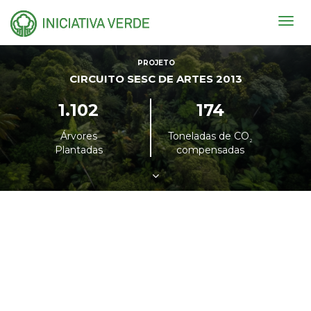
Togg
navig
PROJETO
CIRCUITO SESC DE ARTES 2013
1.102
174
Árvores
Toneladas de CO
²
Plantadas
compensadas